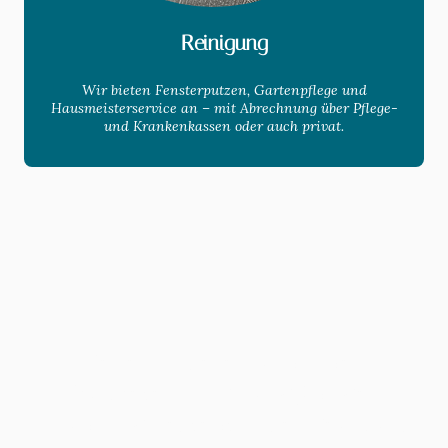
Reinigung
Wir bieten Fensterputzen, Gartenpflege und
Hausmeisterservice an – mit Abrechnung über Pflege-
und Krankenkassen oder auch privat.
Neben unserer fachlichen
Kompetenz und langjährigen
Erfahrung besteht unser Team aus